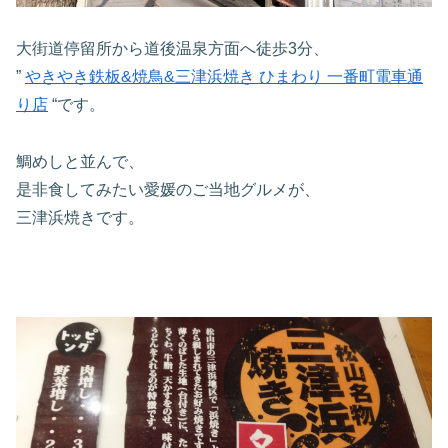
大街道停留所から道後温泉方面へ徒歩3分、
”
やきやき鉄板&焼鳥&三津浜焼き ひまわり 一番町電車通
り店
“です。
鯛めしと並んで、
是非食してみたい愛媛のご当地グルメが、
三津浜焼きです。