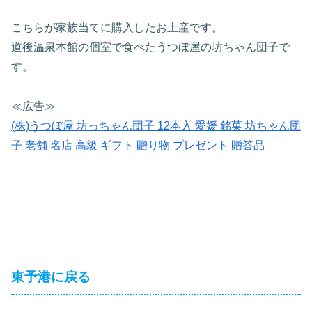
こちらが家族当てに購入したお土産です。
道後温泉本館の個室で食べたうつぼ屋の坊ちゃん団子で
す。
≪広告≫
(株)うつぼ屋 坊っちゃん団子 12本入 愛媛 銘菓 坊ちゃん団
子 老舗 名店 高級 ギフト 贈り物 プレゼント 贈答品
東予港に戻る