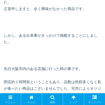
た。
正直申しますと、全く興味がなかった商品です。
しかし、ある出来事がきっかけで掲載することにしまし
た。
先日大阪市内のある店舗に行った時の事です。
閉店約１時間前ということもあり、品数は然程多くなく私
が食べたい商品はございませんでした。完売によりオリジ
ナルグレーズでさえも無い状態でした。
「今度にしようかな」と思い帰ろうとした瞬間目に留まっ
メニュー
ホーム
検索
トップ
サイドバー