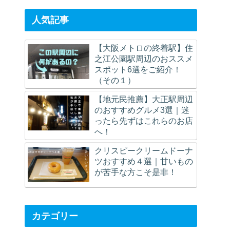
Kii en la ruta de autobús
más larga de Japón.
人気記事
(Después)
【大阪メトロの終着駅】住
之江公園駅周辺のおススメ
スポット6選をご紹介！
（その１）
【地元民推薦】大正駅周辺
のおすすめグルメ3選｜迷
ったら先ずはこれらのお店
へ！
クリスピークリームドーナ
ツおすすめ４選｜甘いもの
が苦手な方こそ是非！
カテゴリー