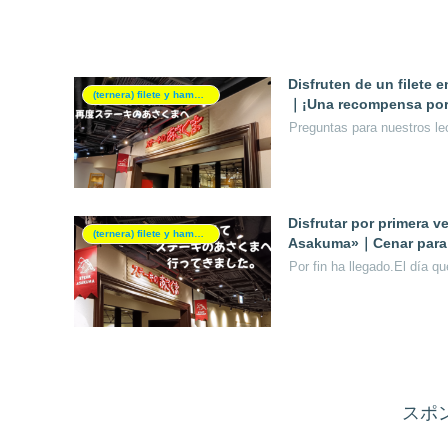
Disfruten de un filete
(ternera) filete y hamburguesa
｜¡Una recompensa por 
Preguntas para nuestros le
Disfrutar por primera v
(ternera) filete y hamburguesa
Asakuma»｜Cenar para 
Por fin ha llegado.El día q
スポ