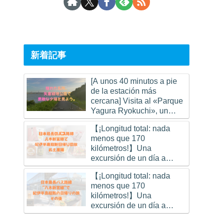
新着記事
[A unos 40 minutos a pie
de la estación más
cercana] Visita al «Parque
Yagura Ryokuchi», un
lugar secreto de Osaka
【¡Longitud total: nada
para ver la puesta de sol
menos que 170
kilómetros!】Una
excursión de un día a
través de la península de
【¡Longitud total: nada
Kii en la ruta de autobús
menos que 170
más larga de Japón. (parte
kilómetros!】Una
de los recuerdos)
excursión de un día a
través de la península de